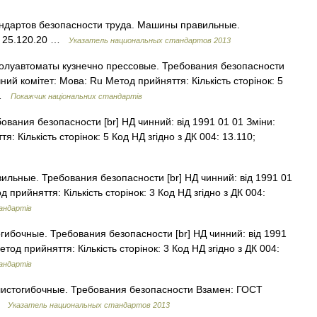
андартов безопасности труда. Машины правильные.
, 25.120.20 …
Указатель национальных стандартов 2013
олуавтоматы кузнечно прессовые. Требования безопасности
чний комітет: Мова: Ru Метод прийняття: Кількість сторінок: 5
0 …
Покажчик національних стандартів
вания безопасности [br] НД чинний: від 1991 01 01 Зміни:
: Кількість сторінок: 5 Код НД згідно з ДК 004: 13.110;
ьные. Требования безопасности [br] НД чинний: від 1991 01
 прийняття: Кількість сторінок: 3 Код НД згідно з ДК 004:
андартів
ибочные. Требования безопасности [br] НД чинний: від 1991
тод прийняття: Кількість сторінок: 3 Код НД згідно з ДК 004:
андартів
листогибочные. Требования безопасности Взамен: ГОСТ
 …
Указатель национальных стандартов 2013