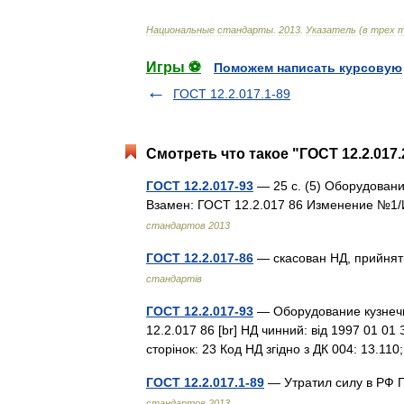
Национальные
стандарты
.
2013
.
Указатель
(
в
трех
т
Игры ⚽
Поможем написать курсовую
ГОСТ 12.2.017.1-89
Смотреть что такое "ГОСТ 12.2.017.
ГОСТ 12.2.017-93
— 25 с. (5) Оборудован
Взамен: ГОСТ 12.2.017 86 Изменение №1/
стандартов 2013
ГОСТ 12.2.017-86
— скасован НД, прийнят
стандартів
ГОСТ 12.2.017-93
— Оборудование кузнечн
12.2.017 86 [br] НД чинний: від 1997 01 01
сторінок: 23 Код НД згідно з ДК 004: 13.1
ГОСТ 12.2.017.1-89
— Утратил силу в РФ 
стандартов 2013