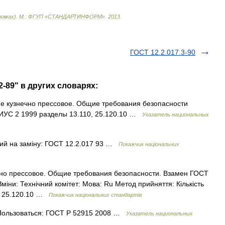
омах
).
М
.
:
ФГУП
«
СТАНДАРТИНФОРМ
»
.
2013
.
ГОСТ 12.2.017.3-90
2-89" в других словарях:
ие кузнечно прессовое. Общие требования безопасности
ИУС 2 1999 разделы 13.110, 25.120.10 …
Указатель национальных
ий на заміну: ГОСТ 12.2.017 93 …
Покажчик національних
о прессовое. Общие требования безопасности. Взамен ГОСТ
 Зміни: Технічний комітет: Мова: Ru Метод прийняття: Кількість
10; 25.120.10 …
Покажчик національних стандартів
Пользоваться: ГОСТ Р 52915 2008 …
Указатель национальных