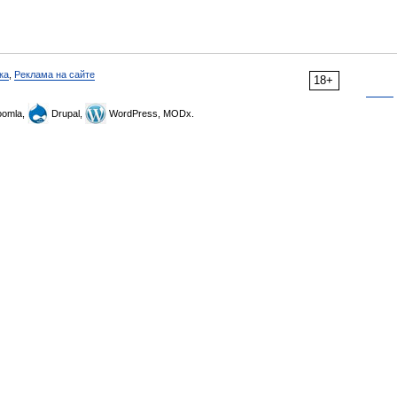
ка
,
Реклама на сайте
18+
omla,
Drupal,
WordPress, MODx.