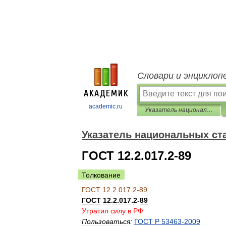
Словари и энциклоп
academic.ru
Указатель национальных стандартов 2013
Указатель национальных ст
ГОСТ 12.2.017.2-89
Толкование
ГОСТ
12
.
2
.
017
.
2
-
89
ГОСТ
12
.
2
.
017
.
2
-
89
Утратил
силу
в
РФ
Пользоваться:
ГОСТ
Р
53463
-
2009