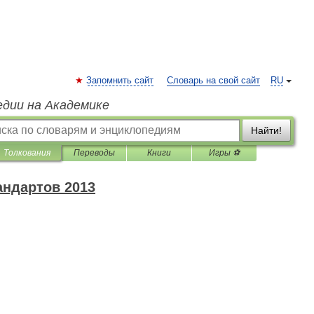
Запомнить сайт
Словарь на свой сайт
RU
едии на Академике
Найти!
Толкования
Переводы
Книги
Игры ⚽
андартов 2013